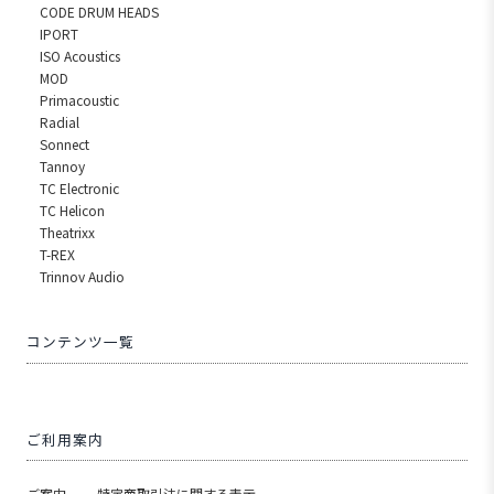
CODE DRUM HEADS
IPORT
ISO Acoustics
MOD
Primacoustic
Radial
Sonnect
Tannoy
TC Electronic
TC Helicon
Theatrixx
T-REX
Trinnov Audio
コンテンツ一覧
ご利用案内
ご案内
特定商取引法に関する表示